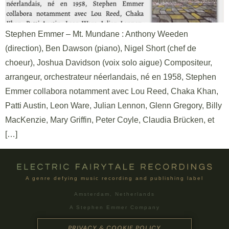
Stephen Emmer – Mt. Mundane : Anthony Weeden
(direction), Ben Dawson (piano), Nigel Short (chef de
choeur), Joshua Davidson (voix solo aigue) Compositeur,
arrangeur, orchestrateur néerlandais, né en 1958, Stephen
Emmer collabora notamment avec Lou Reed, Chaka Khan,
Patti Austin, Leon Ware, Julian Lennon, Glenn Gregory, Billy
MacKenzie, Mary Griffin, Peter Coyle, Claudia Brücken, et
[…]
A genre defying music recording and publishing label
Amsterdam, Netherlands
A Stephen Emmer Company
PRIVACY & COOKIE POLICY